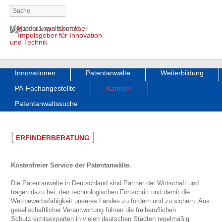
Navigation
Mitglieder-Login
Kontakt
überspringen
Navigation
Innovationen
Patentanwälte
Weiterbildung
überspringen
PA-Fachangestellte
Kammer
Patentanwaltssuche
[
]
ERFINDERBERATUNG
Kostenfreier Service der Patentanwälte.
Die Patentanwälte in Deutschland sind Partner der Wirtschaft und
tragen dazu bei, den technologischen Fortschritt und damit die
Wettbewerbsfähigkeit unseres Landes zu fördern und zu sichern. Aus
gesellschaftlicher Verantwortung führen die freiberuflichen
Schutzrechtsexperten in vielen deutschen Städten regelmäßig