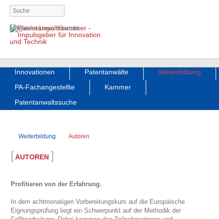
Navigation
Mitglieder-Login
Kontakt
überspringen
Navigation
Innovationen
Patentanwälte
Weiterbildung
überspringen
PA-Fachangestellte
Kammer
Patentanwaltssuche
Weiterbildung
Autoren
[
]
AUTOREN
Profitieren von der Erfahrung.
In dem achtmonatigen Vorbereitungskurs auf die Europäische
Eignungsprüfung liegt ein Schwerpunkt auf der Methodik der